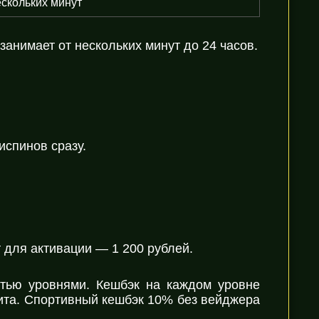
ескольких минут
анимает от нескольких минут до 24 часов.
испинов сразу.
 для активации — 1 200 рублей.
ятью уровнями. Кешбэк на каждом уровне
лита. Спортивный кешбэк 10% без вейджера