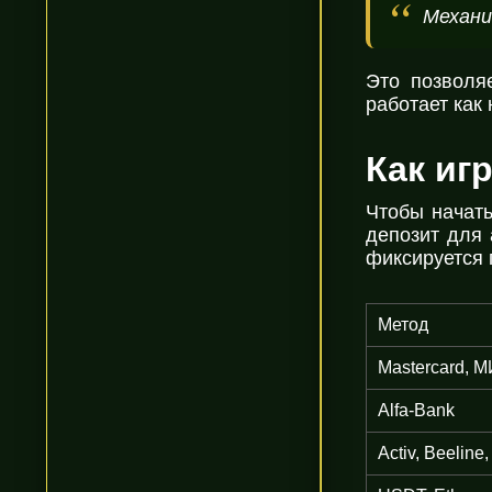
“
Механи
Это позволя
работает как
Как иг
Чтобы начать
депозит для 
фиксируется 
Метод
Mastercard, 
Alfa-Bank
Activ, Beeline