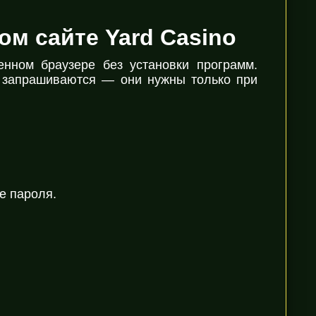
ом сайте Yard Casino
нном браузере без установки программ.
е запрашиваются — они нужны только при
е пароля.