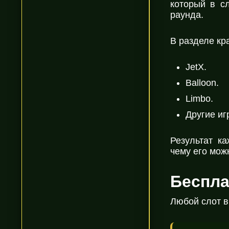
который в с
раунда.
В разделе кр
JetX.
Balloon.
Limbo.
Другие иг
Результат к
чему его мож
Беспла
Любой слот в