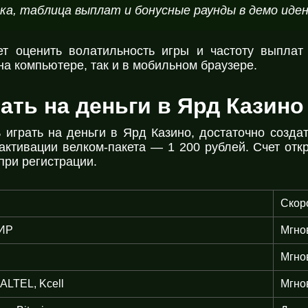
ка, таблица выплат и бонусные раунды в демо иде
ет оценить волатильность игры и частоту выплат
 на компьютере, так и в мобильном браузере.
рать на деньги в Ярд Казино
 играть на деньги в Ярд Казино, достаточно созда
активации велком-пакета — 1 200 рублей. Счет от
при регистрации.
Скор
МИР
Мгно
Мгно
, ALTEL, Kcell
Мгно