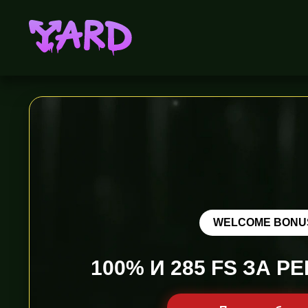
WELCOME BONU
100% И 285 FS ЗА 