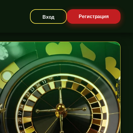
Регистрация
Вход