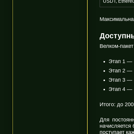
USDT, Ethereu
Максимальная
Доступны
Велком-пакет 
Этап 1 — 
Этап 2 — 
Этап 3 — 
Этап 4 — 
Итого: до 20
Для постоян
начисляется 
поступает ка