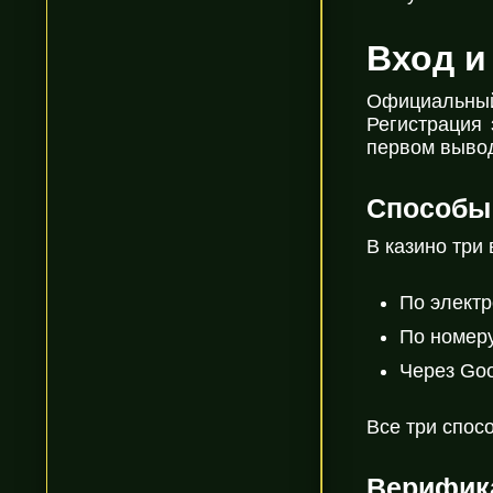
Вход и
Официальный
Регистрация
первом вывод
Способы 
В казино три
По электр
По номер
Через Goo
Все три спос
Верифик