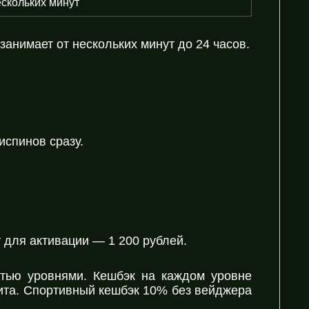
ескольких минут
анимает от нескольких минут до 24 часов.
испинов сразу.
 для активации — 1 200 рублей.
ятью уровнями. Кешбэк на каждом уровне
лита. Спортивный кешбэк 10% без вейджера