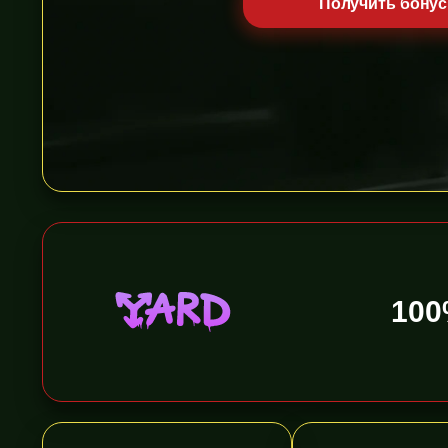
Получить бонус
100