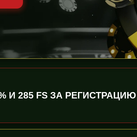
% И 285 FS ЗА РЕГИСТРАЦИЮ