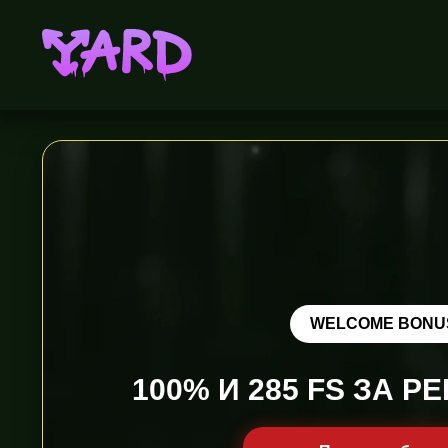
WELCOME BONU
100% И 285 FS ЗА 