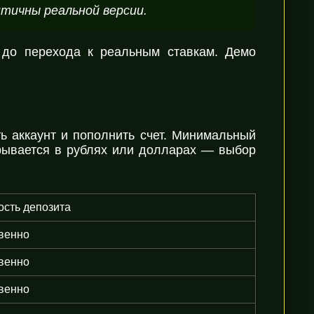
нтичны реальной версии.
 до перехода к реальным ставкам. Демо
ть аккаунт и пополнить счет. Минимальный
крывается в рублях или долларах — выбор
ость депозита
венно
венно
венно