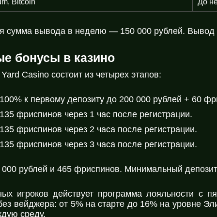
m, Bitcoin
До н
 сумма вывода в неделю — 150 000 рублей. Вывод з
е бонусы в казино
Yard Casino состоит из четырех этапов:
100% к первому депозиту до 200 000 рублей + 60 фр
135 фриспинов через 1 час после регистрации.
135 фриспинов через 2 часа после регистрации.
135 фриспинов через 3 часа после регистрации.
0 000 рублей и 465 фриспинов. Минимальный депозит
ных игроков действует программа лояльности с п
без вейджера: от 5% на старте до 16% на уровне Э
ждую среду.