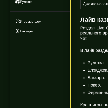
Рулетка
Джекпот-сло
Лайв каз
Игровые шоу
Раздел Live 
Баккара
реального вр
чат.
В лайв разде
Рулетка.
Блэкджек
Баккара.
Покер.
Фирменный
Краш игры вы