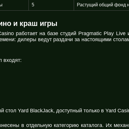
ты
5
Растущий общий фонд н
ино и краш игры
Casino работает на базе студий Pragmatic Play Live
емени: дилеры ведут раздачи за настоящими столам
л входят:
.
 стол Yard BlackJack, доступный только в Yard Casi
несены в отдельную категорию каталога. Их меха